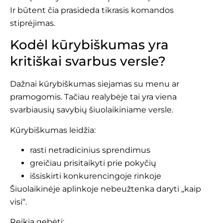
Ir būtent čia prasideda tikrasis komandos
stiprėjimas.
Kodėl kūrybiškumas yra
kritiškai svarbus versle?
Dažnai kūrybiškumas siejamas su menu ar
pramogomis. Tačiau realybėje tai yra viena
svarbiausių savybių šiuolaikiniame versle.
Kūrybiškumas leidžia:
rasti netradicinius sprendimus
greičiau prisitaikyti prie pokyčių
išsiskirti konkurencingoje rinkoje
Šiuolaikinėje aplinkoje nebeužtenka daryti „kaip
visi“.
Reikia gebėti: