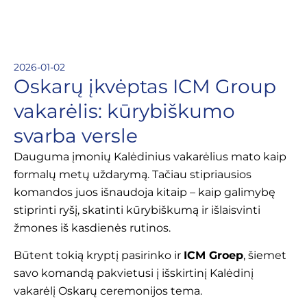
2026-01-02
Oskarų įkvėptas ICM Group
vakarėlis: kūrybiškumo
svarba versle
Dauguma įmonių Kalėdinius vakarėlius mato kaip
formalų metų uždarymą. Tačiau stipriausios
komandos juos išnaudoja kitaip – kaip galimybę
stiprinti ryšį, skatinti kūrybiškumą ir išlaisvinti
žmones iš kasdienės rutinos.
Būtent tokią kryptį pasirinko ir
ICM Groep
, šiemet
savo komandą pakvietusi į išskirtinį Kalėdinį
vakarėlį Oskarų ceremonijos tema.