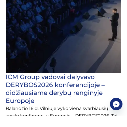
ICM Group vadovai dalyvavo
DERYBOS2026 konferencijoje –
didžiausiame derybų renginyje
Europoje
Balandžio 16 d. Vilniuje vyko viena svarbiausių
verslo konferencijų Europoje – DERYBOS2026. Tai
unikalus renginys, skirtas derybų temai, kuris jau