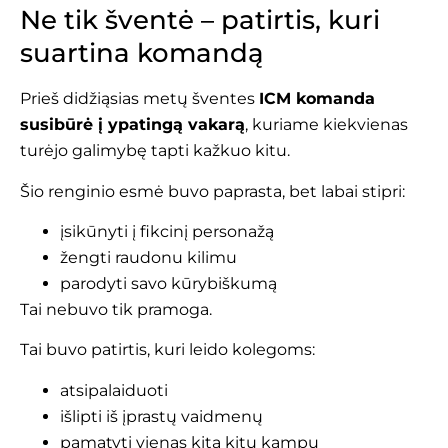
Ne tik šventė – patirtis, kuri
suartina komandą
Prieš didžiąsias metų šventes
ICM komanda
susibūrė į ypatingą vakarą
, kuriame kiekvienas
turėjo galimybę tapti kažkuo kitu.
Šio renginio esmė buvo paprasta, bet labai stipri:
įsikūnyti į fikcinį personažą
žengti raudonu kilimu
parodyti savo kūrybiškumą
Tai nebuvo tik pramoga.
Tai buvo patirtis, kuri leido kolegoms:
atsipalaiduoti
išlipti iš įprastų vaidmenų
pamatyti vienas kitą kitu kampu