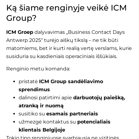
Ką šiame renginyje veikė ICM
Group?
ICM Groep
dalyvavimas „Business Contact Days
Antwerp 2025“ turėjo aiškų tikslą – ne tik būti
matomiems, bet ir kurti realią vertę verslams, kurie
susiduria su kasdieniais operaciniais iššūkiais.
Renginio metu komanda:
pristatė
ICM Group sandėliavimo
sprendimus
dalinosi patirtimi apie
darbuotojų paiešką,
atranką ir nuomą
susitiko su
esamais partneriais
užmezgė kontaktus su
potencialiais
klientais Belgijoje
Tokio tipo renginiuose svarbiausia ne vizitinės