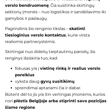
verslo bendruomenę
. Čia susitinka skirtingų
sektorių įmonės – nuo logistikos ir sandėliavimo iki
gamybos ir paslaugų.
Pagrindinis šio renginio tikslas –
skatinti
tiesioginius verslo kontaktus
, kurie virsta
realiomis partnerystėmis.
Skirtingai nuo didelių tarptautinių parodų, šis
renginys išsiskiria tuo, kad:
fokusas yra į
vietinę rinką ir realius verslo
poreikius
vyksta daug
gyvų susitikimų
sprendimai aptariami čia ir dabar.
Būtent dėl to jis yra itin vertingas įmonėms, kurios
nori
plėstis Belgijoje arba stiprinti savo pozicijas
šiame regione
.