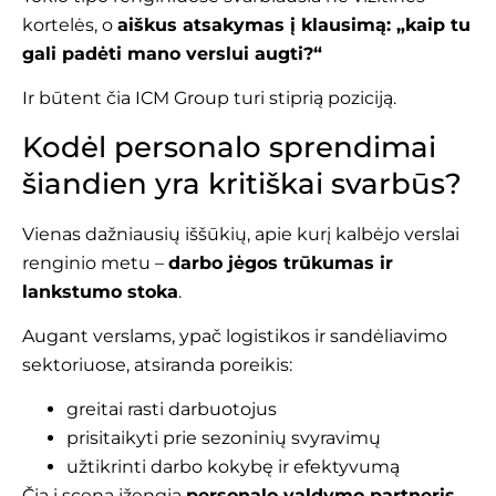
kortelės, o
aiškus atsakymas į klausimą: „kaip tu
gali padėti mano verslui augti?“
Ir būtent čia ICM Group turi stiprią poziciją.
Kodėl personalo sprendimai
šiandien yra kritiškai svarbūs?
Vienas dažniausių iššūkių, apie kurį kalbėjo verslai
renginio metu –
darbo jėgos trūkumas ir
lankstumo stoka
.
Augant verslams, ypač logistikos ir sandėliavimo
sektoriuose, atsiranda poreikis:
greitai rasti darbuotojus
prisitaikyti prie sezoninių svyravimų
užtikrinti darbo kokybę ir efektyvumą
Čia į sceną įžengia
personalo valdymo partneris
,