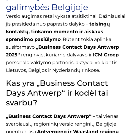
galimybės Belgijoje
Verslo augimas retai vyksta atsitiktinai. Dažniausiai
jis prasideda nuo paprasto dalyko –
teisingų
kontaktų, tinkamo momento ir aiškaus
sprendimo pasiūlymo
. Būtent tokia aplinka
susiformavo
„Business Contact Days Antwerp
2025“
renginyje, kuriame dalyvavo ir
ICM Groep
–
personalo valdymo partneris, aktyviai veikiantis
Lietuvos, Belgijos ir Nyderlandų rinkose.
Kas yra „Business Contact
Days Antwerp“ ir kodėl tai
svarbu?
„Business Contact Days Antwerp“
– tai vienas
svarbiausių regioninių verslo renginių Belgijoje,
orientuotas į
Antverpeno ir Waasland regionų