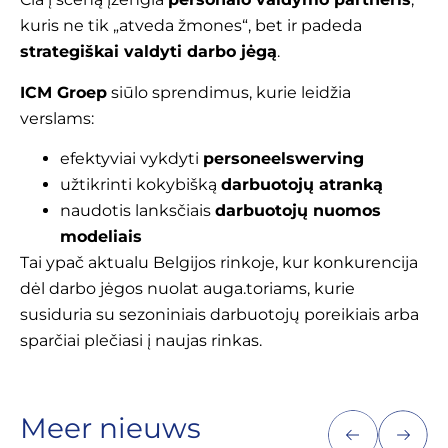
kuris ne tik „atveda žmones“, bet ir padeda
strategiškai valdyti darbo jėgą
.
ICM Groep
siūlo sprendimus, kurie leidžia
verslams:
efektyviai vykdyti
personeelswerving
užtikrinti kokybišką
darbuotojų atranką
naudotis lanksčiais
darbuotojų nuomos
modeliais
Tai ypač aktualu Belgijos rinkoje, kur konkurencija
dėl darbo jėgos nuolat auga.toriams, kurie
susiduria su sezoniniais darbuotojų poreikiais arba
sparčiai plečiasi į naujas rinkas.
Meer nieuws