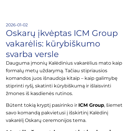
2026-01-02
Oskarų įkvėptas ICM Group
vakarėlis: kūrybiškumo
svarba versle
Dauguma įmonių Kalėdinius vakarėlius mato kaip
formalų metų uždarymą. Tačiau stipriausios
komandos juos išnaudoja kitaip – kaip galimybę
stiprinti ryšį, skatinti kūrybiškumą ir išlaisvinti
žmones iš kasdienės rutinos.
Būtent tokią kryptį pasirinko ir
ICM Group
, šiemet
savo komandą pakvietusi į išskirtinį Kalėdinį
vakarėlį Oskarų ceremonijos tema.