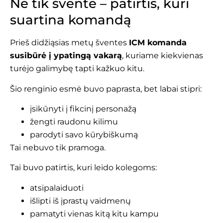
Ne tik šventė – patirtis, kuri
suartina komandą
Prieš didžiąsias metų šventes
ICM komanda
susibūrė į ypatingą vakarą
, kuriame kiekvienas
turėjo galimybę tapti kažkuo kitu.
Šio renginio esmė buvo paprasta, bet labai stipri:
įsikūnyti į fikcinį personažą
žengti raudonu kilimu
parodyti savo kūrybiškumą
Tai nebuvo tik pramoga.
Tai buvo patirtis, kuri leido kolegoms:
atsipalaiduoti
išlipti iš įprastų vaidmenų
pamatyti vienas kitą kitu kampu