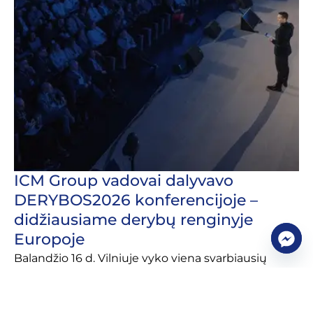
ICM Group vadovai dalyvavo
DERYBOS2026 konferencijoje –
didžiausiame derybų renginyje
Europoje
Balandžio 16 d. Vilniuje vyko viena svarbiausių
verslo konferencijų Europoje – DERYBOS2026. Tai
unikalus renginys, skirtas derybų temai, kuris jau
trečius metus iš eilės subūrė aukščiausio lygio