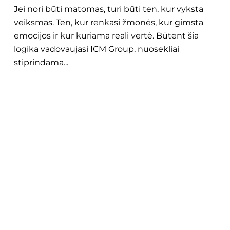
Jei nori būti matomas, turi būti ten, kur vyksta
veiksmas. Ten, kur renkasi žmonės, kur gimsta
emocijos ir kur kuriama reali vertė. Būtent šia
logika vadovaujasi ICM Group, nuosekliai
stiprindama...