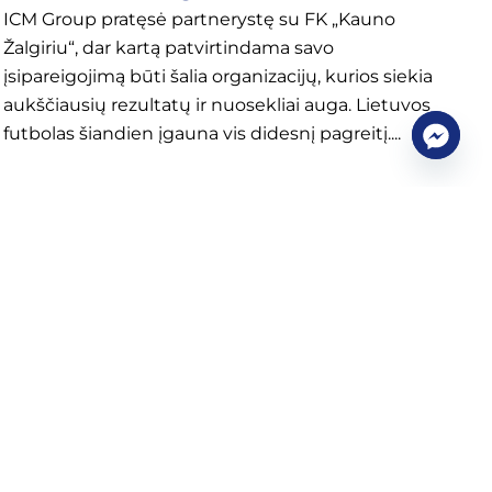
ICM Group pratęsė partnerystę su FK „Kauno
Žalgiriu“, dar kartą patvirtindama savo
įsipareigojimą būti šalia organizacijų, kurios siekia
aukščiausių rezultatų ir nuosekliai auga. Lietuvos
futbolas šiandien įgauna vis didesnį pagreitį....