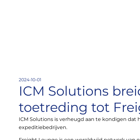
2024-10-01
ICM Solutions brei
toetreding tot Fr
ICM Solutions is verheugd aan te kondigen dat h
expeditiebedrijven.
Freight Lounge is een wereldwijd netwerk van o