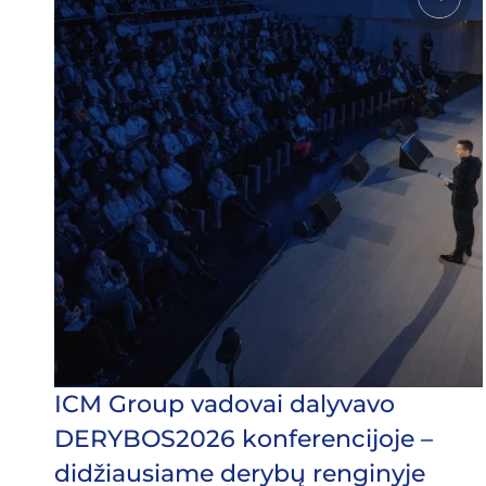
ICM Group vadovai dalyvavo
DERYBOS2026 konferencijoje –
didžiausiame derybų renginyje