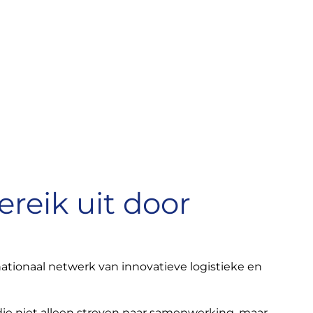
reik uit door
nationaal netwerk van innovatieve logistieke en
ie niet alleen streven naar samenwerking, maar