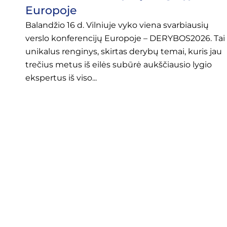
Europoje
Balandžio 16 d. Vilniuje vyko viena svarbiausių
verslo konferencijų Europoje – DERYBOS2026. Tai
unikalus renginys, skirtas derybų temai, kuris jau
trečius metus iš eilės subūrė aukščiausio lygio
ekspertus iš viso...