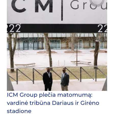
ICM Group plečia matomumą:
vardinė tribūna Dariaus ir Girėno
stadione