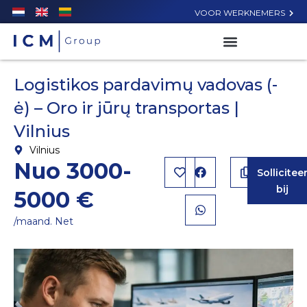
VOOR WERKNEMERS
Logistikos pardavimų vadovas (-
ė) – Oro ir jūrų transportas |
Vilnius
Vilnius
Nuo 3000-
Sollicitee
bij
5000 €
/maand. Net