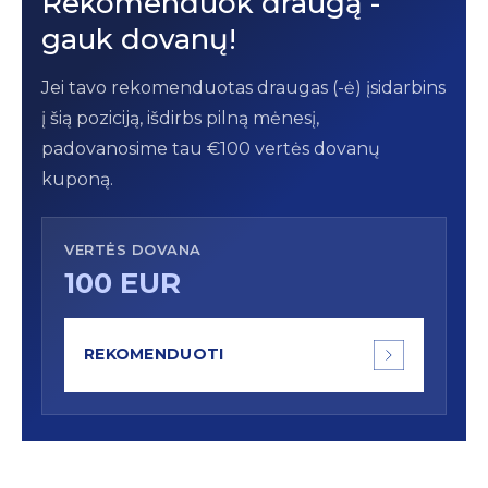
Rekomenduok draugą -
gauk dovanų!
Jei tavo rekomenduotas draugas (-ė) įsidarbins
į šią poziciją, išdirbs pilną mėnesį,
padovanosime tau €100 vertės dovanų
kuponą.
VERTĖS DOVANA
100 EUR
REKOMENDUOTI