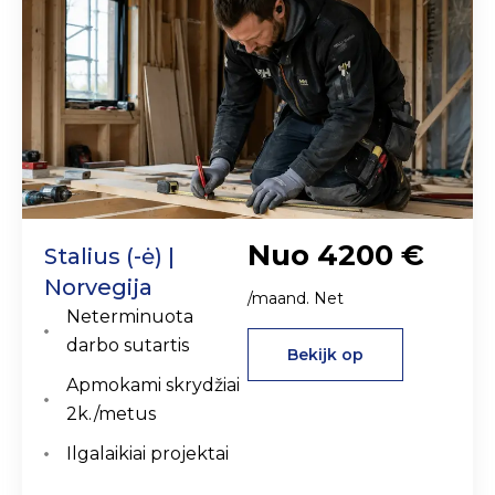
Nuo 4200 €
Stalius (-ė) |
Norvegija
/maand. Net
Neterminuota
darbo sutartis
Bekijk op
Apmokami skrydžiai
2k./metus
Ilgalaikiai projektai