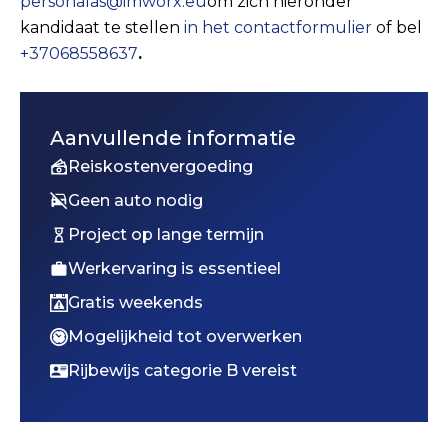
personalas@imworx.eu
om zich hieronder
kandidaat te stellen
in het contactformulier
of bel
+37068558637
.
Aanvullende informatie
Reiskostenvergoeding
Geen auto nodig
Project op lange termijn
Werkervaring is essentieel
Gratis weekends
Mogelijkheid tot overwerken
Rijbewijs categorie B vereist