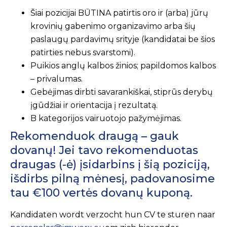
Šiai pozicijai BŪTINA patirtis oro ir (arba) jūrų
krovinių gabenimo organizavimo arba šių
paslaugų pardavimų srityje (kandidatai be šios
patirties nebus svarstomi).
Puikios anglų kalbos žinios; papildomos kalbos
– privalumas.
Gebėjimas dirbti savarankiškai, stiprūs derybų
įgūdžiai ir orientacija į rezultatą.
B kategorijos vairuotojo pažymėjimas.
Rekomenduok draugą – gauk
dovanų! Jei tavo rekomenduotas
draugas (-ė) įsidarbins į šią poziciją,
išdirbs pilną mėnesį, padovanosime
tau €100 vertės dovanų kuponą.
Kandidaten wordt verzocht hun CV te sturen naar