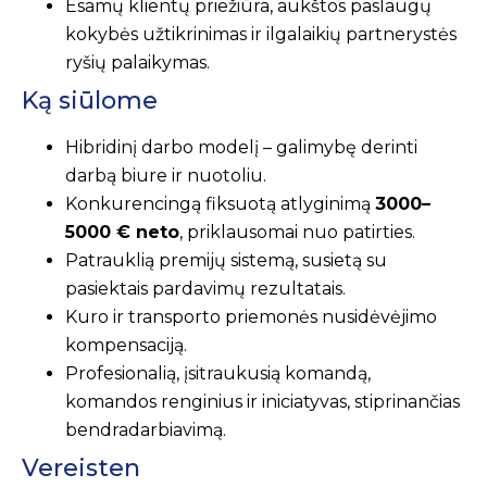
Esamų klientų priežiūra, aukštos paslaugų
kokybės užtikrinimas ir ilgalaikių partnerystės
ryšių palaikymas.
Ką siūlome
Hibridinį darbo modelį – galimybę derinti
darbą biure ir nuotoliu.
Konkurencingą fiksuotą atlyginimą
3000–
5000 € neto
, priklausomai nuo patirties.
Patrauklią premijų sistemą, susietą su
pasiektais pardavimų rezultatais.
Kuro ir transporto priemonės nusidėvėjimo
kompensaciją.
Profesionalią, įsitraukusią komandą,
komandos renginius ir iniciatyvas, stiprinančias
bendradarbiavimą.
Vereisten