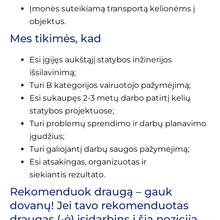
Įmonės suteikiamą transportą kelionėms į
objektus.
Mes tikimės, kad
Esi įgijęs aukštąjį statybos inžinerijos
išsilavinimą;
Turi B kategorijos vairuotojo pažymėjimą;
Esi sukaupęs 2-3 metų darbo patirtį kelių
statybos projektuose;
Turi problemų sprendimo ir darbų planavimo
įgudžius;
Turi galiojantį darbų saugos pažymėjimą;
Esi atsakingas, organizuotas ir
siekiantis rezultato.
Rekomenduok draugą – gauk
dovanų! Jei tavo rekomenduotas
draugas (-ė) įsidarbins į šią poziciją,