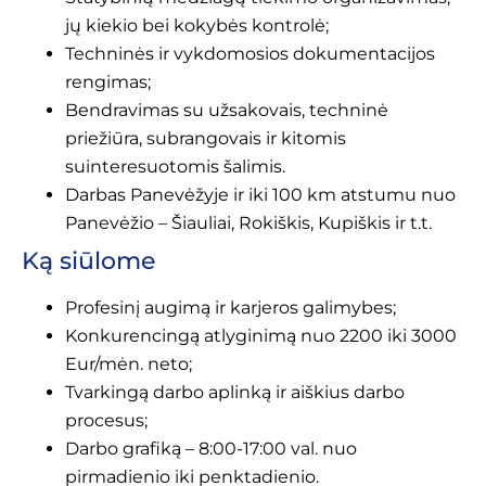
jų kiekio bei kokybės kontrolė;
Techninės ir vykdomosios dokumentacijos
rengimas;
Bendravimas su užsakovais, techninė
priežiūra, subrangovais ir kitomis
suinteresuotomis šalimis.
Darbas Panevėžyje ir iki 100 km atstumu nuo
Panevėžio – Šiauliai, Rokiškis, Kupiškis ir t.t.
Ką siūlome
Profesinį augimą ir karjeros galimybes;
Konkurencingą atlyginimą nuo 2200 iki 3000
Eur/mėn. neto;
Tvarkingą darbo aplinką ir aiškius darbo
procesus;
Darbo grafiką – 8:00-17:00 val. nuo
pirmadienio iki penktadienio.