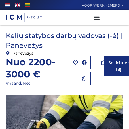
VOOR WERKNEMERS
Kelių statybos darbų vadovas (-ė) |
Panevėžys
Panevėžys
Nuo 2200-
Sollicitee
bij
3000 €
/maand. Net