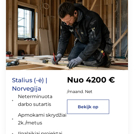
Nuo 4200 €
Stalius (-ė) |
Norvegija
/maand. Net
Neterminuota
darbo sutartis
Bekijk op
Apmokami skrydžiai
2k./metus
Ilgalaikiai projektai