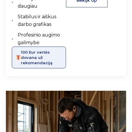
Bekijk op
daugiau
Stabilus ir aiškus
darbo grafikas
Profesinio augimo
galimybė
100 Eur vertės
dovana už
rekomendaciją