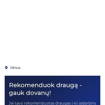
Vilnius
Rekomenduok draugą -
gauk dovanų!
Jei tavo rekomenduotas draugas (-ė) įsidarbins