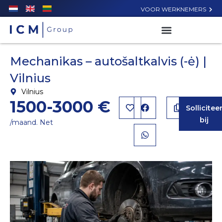
VOOR WERKNEMERS
Mechanikas – autošaltkalvis (-ė) |
Vilnius
Vilnius
1500-3000 €
Sollicitee
bij
/maand. Net