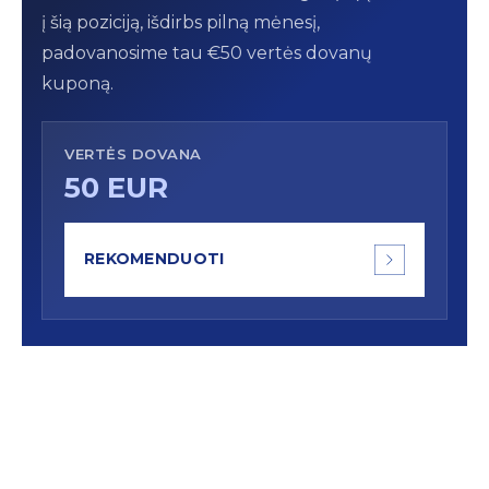
į šią poziciją, išdirbs pilną mėnesį,
padovanosime tau €50 vertės dovanų
kuponą.
VERTĖS DOVANA
50 EUR
REKOMENDUOTI