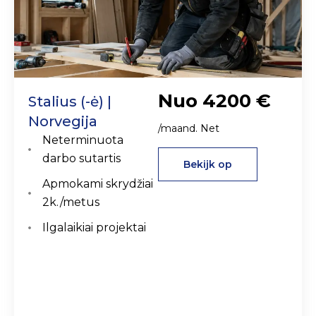
Nuo 4200 €
Stalius (-ė) |
Norvegija
/maand. Net
Neterminuota
darbo sutartis
Bekijk op
Apmokami skrydžiai
2k./metus
Ilgalaikiai projektai