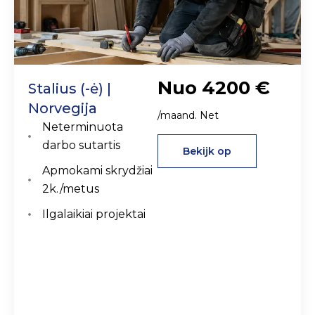
Nuo 4200 €
Stalius (-ė) |
Norvegija
/maand. Net
Neterminuota
darbo sutartis
Bekijk op
Apmokami skrydžiai
2k./metus
Ilgalaikiai projektai