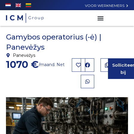
VOOR WERKNEMERS
Gamybos operatorius (-ė) |
Panevėžys
Panevėžys
1070 €
/maand. Net
Sollicitee
bij