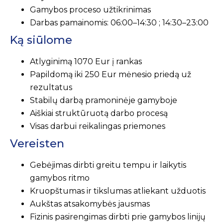
Gamybos proceso užtikrinimas
Darbas pamainomis: 06:00–14:30 ; 14:30–23:00
Ką siūlome
Atlyginimą 1070 Eur į rankas
Papildomą iki 250 Eur mėnesio priedą už
rezultatus
Stabilų darbą pramoninėje gamyboje
Aiškiai struktūruotą darbo procesą
Visas darbui reikalingas priemones
Vereisten
Gebėjimas dirbti greitu tempu ir laikytis
gamybos ritmo
Kruopštumas ir tikslumas atliekant užduotis
Aukštas atsakomybės jausmas
Fizinis pasirengimas dirbti prie gamybos linijų