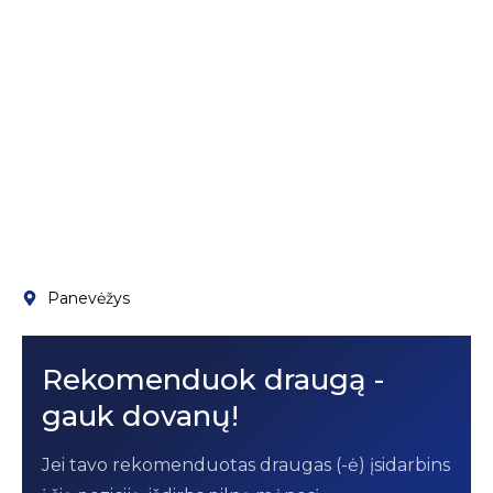
Panevėžys
Rekomenduok draugą -
gauk dovanų!
Jei tavo rekomenduotas draugas (-ė) įsidarbins