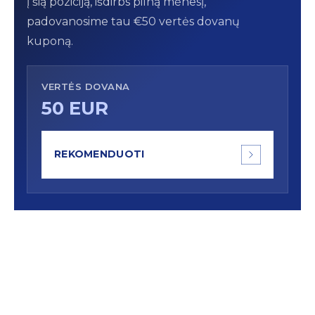
į šią poziciją, išdirbs pilną mėnesį,
padovanosime tau €50 vertės dovanų
kuponą.
VERTĖS DOVANA
50 EUR
REKOMENDUOTI