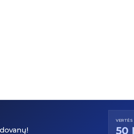
VERTĖS
50
dovanų!