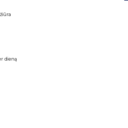
ežiūra
er dieną