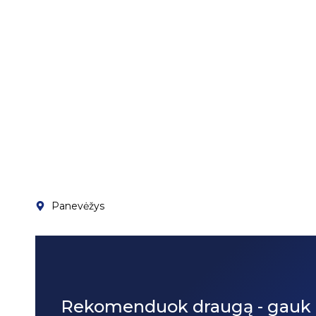
Panevėžys
Rekomenduok draugą - gauk 