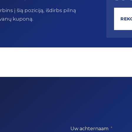
ns į šią poziciją, išdirbs pilną
REK
vanų kuponą.
Uw achternaam