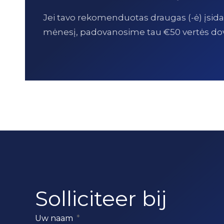
Jei tavo rekomenduotas draugas (-ė) įsidarbi
mėnesį, padovanosime tau €50 vertės do
Solliciteer bij
Uw naam