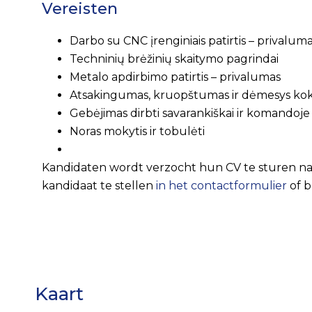
Vereisten
Darbo su CNC įrenginiais patirtis – privalum
Techninių brėžinių skaitymo pagrindai
Metalo apdirbimo patirtis – privalumas
Atsakingumas, kruopštumas ir dėmesys ko
Gebėjimas dirbti savarankiškai ir komandoje
Noras mokytis ir tobulėti
Kandidaten wordt verzocht hun CV te sturen n
kandidaat te stellen
in het contactformulier
of b
Kaart