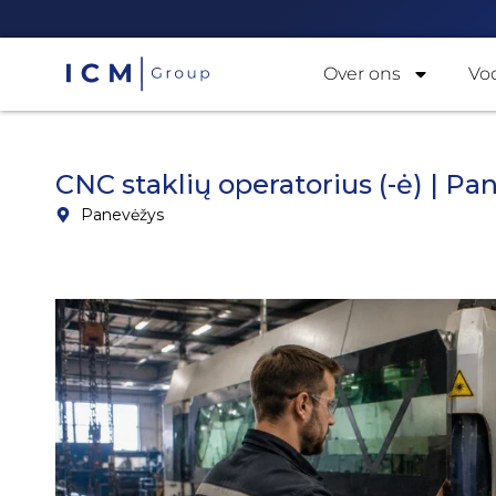
Over ons
Vo
CNC staklių operatorius (-ė) | Pa
Panevėžys