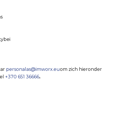
as
kybei
aar
personalas@imworx.eu
om zich hieronder
el
+370 651 36666
.