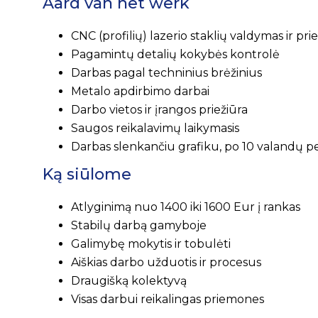
Aard van het werk
CNC (profilių) lazerio staklių valdymas ir pri
Pagamintų detalių kokybės kontrolė
Darbas pagal techninius brėžinius
Metalo apdirbimo darbai
Darbo vietos ir įrangos priežiūra
Saugos reikalavimų laikymasis
Darbas slenkančiu grafiku, po 10 valandų p
Ką siūlome
Atlyginimą nuo 1400 iki 1600 Eur į rankas
Stabilų darbą gamyboje
Galimybę mokytis ir tobulėti
Aiškias darbo užduotis ir procesus
Draugišką kolektyvą
Visas darbui reikalingas priemones