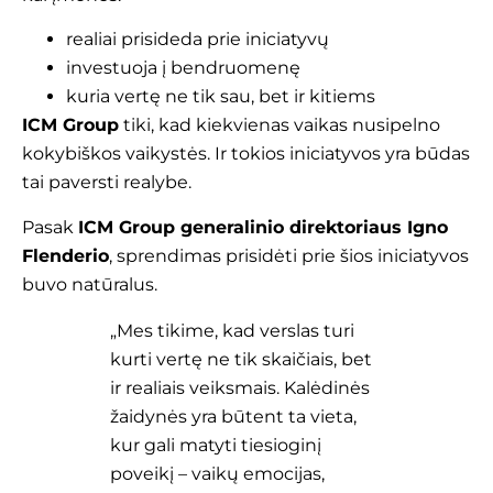
realiai prisideda prie iniciatyvų
investuoja į bendruomenę
kuria vertę ne tik sau, bet ir kitiems
ICM Group
tiki, kad kiekvienas vaikas nusipelno
kokybiškos vaikystės. Ir tokios iniciatyvos yra būdas
tai paversti realybe.
Pasak
ICM Group generalinio direktoriaus Igno
Flenderio
, sprendimas prisidėti prie šios iniciatyvos
buvo natūralus.
„Mes tikime, kad verslas turi
kurti vertę ne tik skaičiais, bet
ir realiais veiksmais. Kalėdinės
žaidynės yra būtent ta vieta,
kur gali matyti tiesioginį
poveikį – vaikų emocijas,