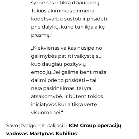
šypsenas ir tikrą džiaugsmą.
Tokios akimirkos primena,
kodėl svarbu sustoti ir prisidėti
prie dalykų, kurie turi ilgalaikę
prasmę.“
„Kiekvienas vaikas nusipelno
galimybės patirti vaikystę su
kuo daugiau pozityvių
emocijų. Jei galime bent maža
dalimi prie to prisidėti – tai
nėra pasirinkimas, tai yra
atsakomybė. Ir būtent tokios
iniciatyvos kuria tikrą vertę
visuomenei.“
Savo įžvalgomis dalijasi ir
ICM Group operacijų
vadovas Martynas Kubilius
: