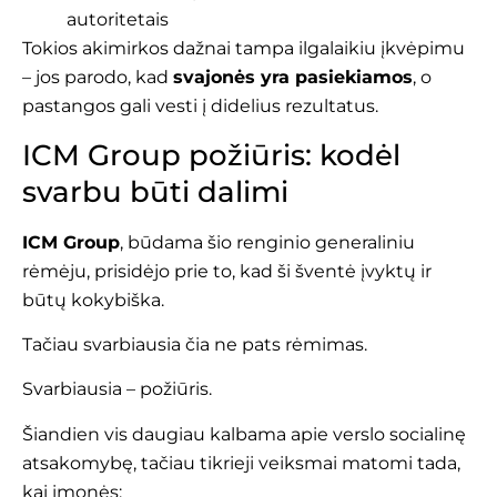
autoritetais
Tokios akimirkos dažnai tampa ilgalaikiu įkvėpimu
– jos parodo, kad
svajonės yra pasiekiamos
, o
pastangos gali vesti į didelius rezultatus.
ICM Group požiūris: kodėl
svarbu būti dalimi
ICM Group
, būdama šio renginio generaliniu
rėmėju, prisidėjo prie to, kad ši šventė įvyktų ir
būtų kokybiška.
Tačiau svarbiausia čia ne pats rėmimas.
Svarbiausia – požiūris.
Šiandien vis daugiau kalbama apie verslo socialinę
atsakomybę, tačiau tikrieji veiksmai matomi tada,
kai įmonės: