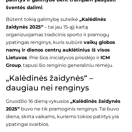
šventės dalimi
.
Būtent tokią galimybę suteikė
„Kalėdinės
žaidynės 2025“
– tai jau 15-ąjį kartą
organizuojamas tradicinis sporto ir pramogų
ypatingas renginys, kuris subūrė
vaikų globos
namų ir dienos centrų auklėtinius iš visos
Lietuvos
. Prie šios iniciatyvos prisidėjo ir
ICM
Group
, tapusi šio renginio generaliniu rėmėju.
„Kalėdinės žaidynės“ –
daugiau nei renginys
Gruodžio 16 dieną vykusios
„Kalėdinės žaidynės
2025“
buvo ne tik pramoginis renginys. Tai buvo
diena, skirta vaikams, kuriems tokios patirtys yra
ypatingai svarbios.