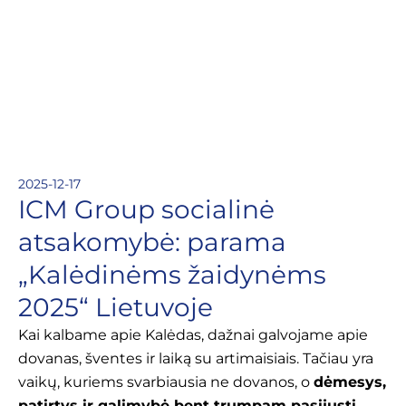
2025-12-17
ICM Group socialinė
atsakomybė: parama
„Kalėdinėms žaidynėms
2025“ Lietuvoje
Kai kalbame apie Kalėdas, dažnai galvojame apie
dovanas, šventes ir laiką su artimaisiais. Tačiau yra
vaikų, kuriems svarbiausia ne dovanos, o
dėmesys,
patirtys ir galimybė bent trumpam pasijusti