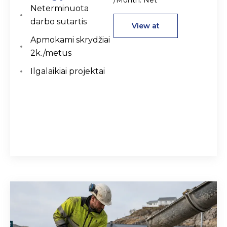
/Month. Net
Neterminuota
darbo sutartis
View at
Apmokami skrydžiai
2k./metus
Ilgalaikiai projektai