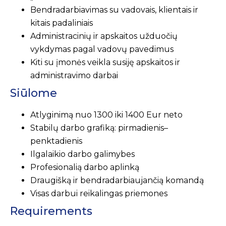
Bendradarbiavimas su vadovais, klientais ir
kitais padaliniais
Administracinių ir apskaitos užduočių
vykdymas pagal vadovų pavedimus
Kiti su įmonės veikla susiję apskaitos ir
administravimo darbai
Siūlome
Atlyginimą nuo 1300 iki 1400 Eur neto
Stabilų darbo grafiką: pirmadienis–
penktadienis
Ilgalaikio darbo galimybes
Profesionalią darbo aplinką
Draugišką ir bendradarbiaujančią komandą
Visas darbui reikalingas priemones
Requirements