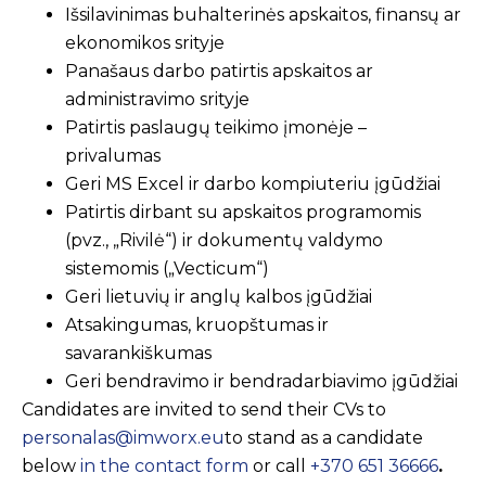
Išsilavinimas buhalterinės apskaitos, finansų ar
ekonomikos srityje
Panašaus darbo patirtis apskaitos ar
administravimo srityje
Patirtis paslaugų teikimo įmonėje –
privalumas
Geri MS Excel ir darbo kompiuteriu įgūdžiai
Patirtis dirbant su apskaitos programomis
(pvz., „Rivilė“) ir dokumentų valdymo
sistemomis („Vecticum“)
Geri lietuvių ir anglų kalbos įgūdžiai
Atsakingumas, kruopštumas ir
savarankiškumas
Geri bendravimo ir bendradarbiavimo įgūdžiai
Candidates are invited to send their CVs to
personalas@imworx.eu
to stand as a candidate
below
in the contact form
or call
+370 651 36666
.