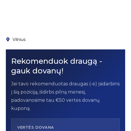
Vilnius
Rekomenduok draugą -
gauk dovanų!
Jei tavo rekomenduotas draugas (-ė) įsidarbins
į šią poziciją, išdirbs pilną mėnesį,
padovanosime tau €50 vertės dovanų
kuponą.
VERTĖS DOVANA