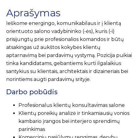
Aprašymas
Ieškome energingo, komunikabilaus ir į klientą
orientuoto salono vadybininko (-ės), kuris (-i)
prisijungtų prie profesionalios komandos ir būtų
atsakingas už aukštos kokybės klientų
aptarnavimą bei pardavimų vystymą. Pozicija puikiai
tinka kandidatams, gebantiems kurti ilgalaikius
santykius su klientais, architektais ir dizaineriais bei
norintiems augti pardavimų srityje.
Darbo pobūdis
Profesionalus klientų konsultavimas salone
Klientų poreikių analizė ir tinkamiausių vonios
kambario įrangos bei interjero sprendimų
parinkimas
Komercinių pasiūlymų rengimas, derybų