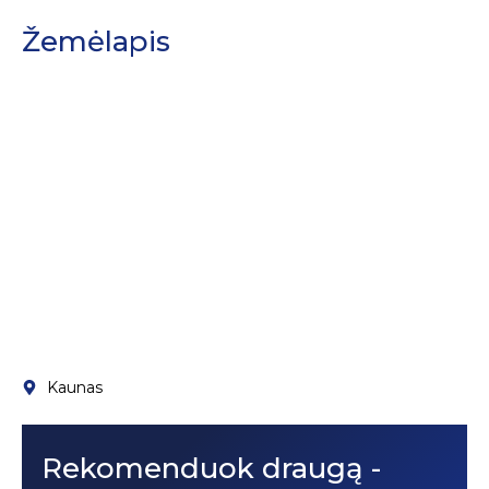
Žemėlapis
Kaunas
Rekomenduok draugą -