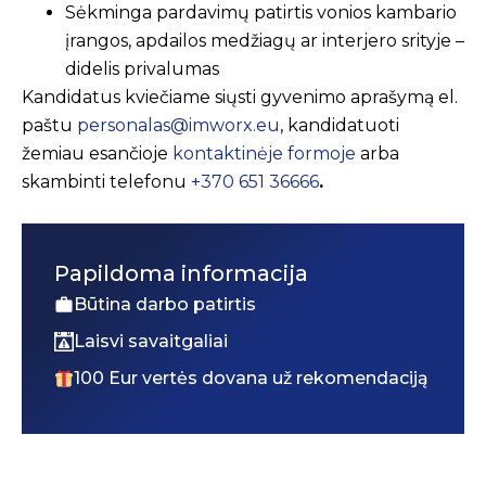
Sėkminga pardavimų patirtis vonios kambario
įrangos, apdailos medžiagų ar interjero srityje –
didelis privalumas
Kandidatus kviečiame siųsti gyvenimo aprašymą el.
paštu
personalas@imworx.eu
, kandidatuoti
žemiau esančioje
kontaktinėje formoje
arba
skambinti telefonu
+370 651 36666
.
Papildoma informacija
Būtina darbo patirtis
Laisvi savaitgaliai
100 Eur vertės dovana už rekomendaciją