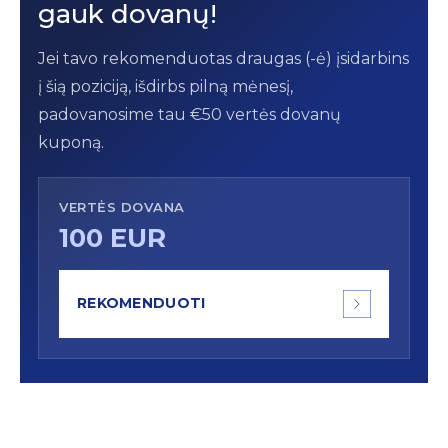
gauk dovanų!
Jei tavo rekomenduotas draugas (-ė) įsidarbins
į šią poziciją, išdirbs pilną mėnesį,
padovanosime tau €50 vertės dovanų
kuponą.
VERTĖS DOVANA
100 EUR
REKOMENDUOTI