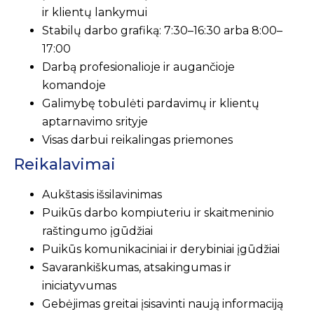
ir klientų lankymui
Stabilų darbo grafiką: 7:30–16:30 arba 8:00–
17:00
Darbą profesionalioje ir augančioje
komandoje
Galimybę tobulėti pardavimų ir klientų
aptarnavimo srityje
Visas darbui reikalingas priemones
Reikalavimai
Aukštasis išsilavinimas
Puikūs darbo kompiuteriu ir skaitmeninio
raštingumo įgūdžiai
Puikūs komunikaciniai ir derybiniai įgūdžiai
Savarankiškumas, atsakingumas ir
iniciatyvumas
Gebėjimas greitai įsisavinti naują informaciją