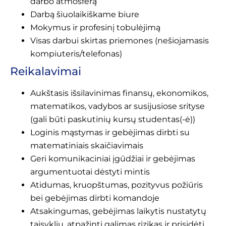
darbo atmosferą
Darbą šiuolaikiškame biure
Mokymus ir profesinį tobulėjimą
Visas darbui skirtas priemones (nešiojamasis
kompiuteris/telefonas)
Reikalavimai
Aukštasis išsilavinimas finansų, ekonomikos,
matematikos, vadybos ar susijusiose srityse
(gali būti paskutinių kursų studentas(-ė))
Loginis mąstymas ir gebėjimas dirbti su
matematiniais skaičiavimais
Geri komunikaciniai įgūdžiai ir gebėjimas
argumentuotai dėstyti mintis
Atidumas, kruopštumas, pozityvus požiūris
bei gebėjimas dirbti komandoje
Atsakingumas, gebėjimas laikytis nustatytų
taisyklių, atpažinti galimas rizikas ir prisidėti