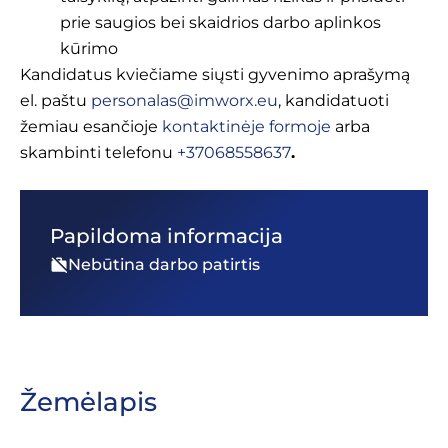
prie saugios bei skaidrios darbo aplinkos
kūrimo
Kandidatus kviečiame siųsti gyvenimo aprašymą
el. paštu
personalas@imworx.eu
, kandidatuoti
žemiau esančioje
kontaktinėje formoje
arba
skambinti telefonu
+37068558637
.
Papildoma informacija
Nebūtina darbo patirtis
Žemėlapis