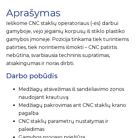
Aprašymas
Ieškome CNC staklių operatoriaus (-ės) darbui
gamyboje, vėjo jėgainių korpusų iš stiklo plastiko
gamybos įmonėje. Pozicija tinkama tiek turintiems
patirties, tiek norintiems išmokti – CNC patirtis
nebūtina, svarbiausia techninis supratimas,
atsakingumas ir noras dirbti.
Darbo pobūdis
Medžiagų atsivežimas iš sandėliavimo zonos
naudojant krautuvą
Medžiagų pakrovimas ant CNC staklių krano
pagalba
CNC staklių parametrų nustatymas ir
paleidimas
Gamybos proceso priežiūra