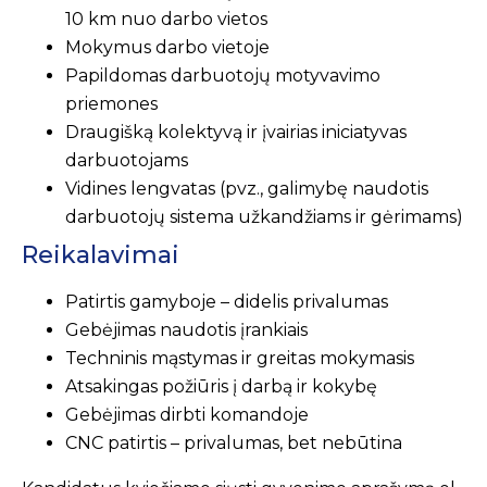
10 km nuo darbo vietos
Mokymus darbo vietoje
Papildomas darbuotojų motyvavimo
priemones
Draugišką kolektyvą ir įvairias iniciatyvas
darbuotojams
Vidines lengvatas (pvz., galimybę naudotis
darbuotojų sistema užkandžiams ir gėrimams)
Reikalavimai
Patirtis gamyboje – didelis privalumas
Gebėjimas naudotis įrankiais
Techninis mąstymas ir greitas mokymasis
Atsakingas požiūris į darbą ir kokybę
Gebėjimas dirbti komandoje
CNC patirtis – privalumas, bet nebūtina