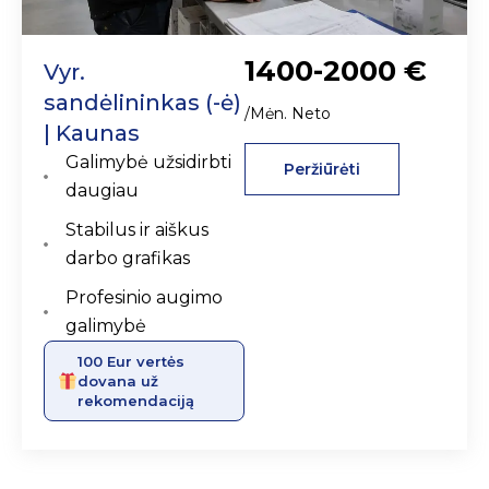
1400-2000 €
Vyr.
sandėlininkas (-ė)
/Mėn. Neto
| Kaunas
Galimybė užsidirbti
Peržiūrėti
daugiau
Stabilus ir aiškus
darbo grafikas
Profesinio augimo
galimybė
100 Eur vertės
dovana už
rekomendaciją