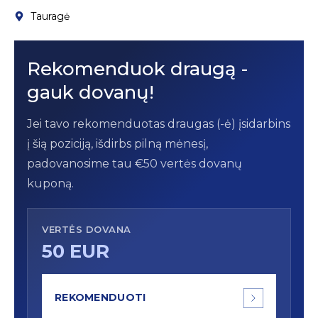
Tauragė
Rekomenduok draugą -
gauk dovanų!
Jei tavo rekomenduotas draugas (-ė) įsidarbins
į šią poziciją, išdirbs pilną mėnesį,
padovanosime tau €50 vertės dovanų
kuponą.
VERTĖS DOVANA
50 EUR
REKOMENDUOTI