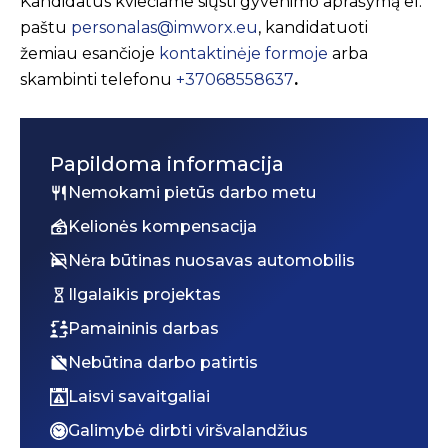
Kandidatus kviečiame siųsti gyvenimo aprašymą el.
paštu
personalas@imworx.eu
, kandidatuoti
žemiau esančioje
kontaktinėje formoje
arba
skambinti telefonu
+37068558637
.
Papildoma informacija
Nemokami pietūs darbo metu
Kelionės kompensacija
Nėra būtinas nuosavas automobilis
Ilgalaikis projektas
Pamaininis darbas
Nebūtina darbo patirtis
Laisvi savaitgaliai
Galimybė dirbti viršvalandžius