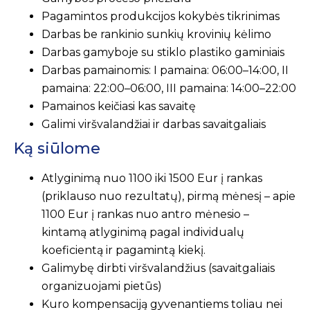
Pagamintos produkcijos kokybės tikrinimas
Darbas be rankinio sunkių krovinių kėlimo
Darbas gamyboje su stiklo plastiko gaminiais
Darbas pamainomis: I pamaina: 06:00–14:00, II
pamaina: 22:00–06:00, III pamaina: 14:00–22:00
Pamainos keičiasi kas savaitę
Galimi viršvalandžiai ir darbas savaitgaliais
Ką siūlome
Atlyginimą nuo 1100 iki 1500 Eur į rankas
(priklauso nuo rezultatų), pirmą mėnesį – apie
1100 Eur į rankas nuo antro mėnesio –
kintamą atlyginimą pagal individualų
koeficientą ir pagamintą kiekį.
Galimybę dirbti viršvalandžius (savaitgaliais
organizuojami pietūs)
Kuro kompensaciją gyvenantiems toliau nei