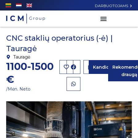
DARBUOTOJAMS
CNC staklių operatorius (-ė) |
Tauragė
Tauragė
1100-1500
Kandidatuoti
Rekomendu
draugą
€
/Mėn. Neto